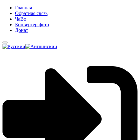
Главная
Обратная связь
ЧаВо
Конвертер фото
Донат